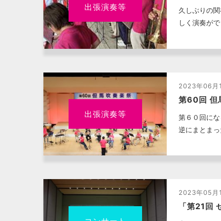
出張演奏等
久しぶりの関
しく演奏がで
2023年06月
第60回 
出張演奏等
第６０回にな
逆にまとまっ
2023年05月
「第21回
コンサート