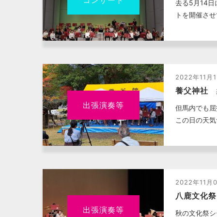
去る5月14
トを開催させ
2022年11月
養父神社 
出張演奏等
但馬内でも屈
この日の天気
2022年11月
八鹿文化祭
出張演奏等
秋の文化祭シ