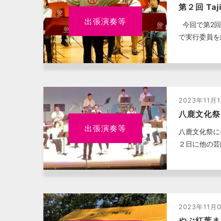
第２回 Taji
出張演奏等
今回で第2回目
で実行委員を
2023年11月
八鹿文化祭
出張演奏等
八鹿文化祭に
２日に他の芸
2023年11月
やぶ紅葉ま