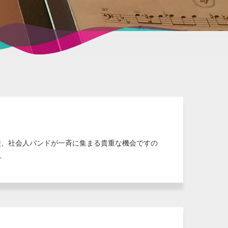
校、社会人バンドが一斉に集まる貴重な機会ですの
…