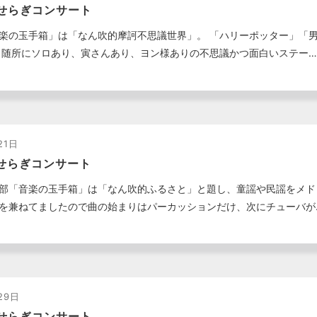
せらぎコンサート
楽の玉手箱」は「なん吹的摩訶不思議世界」。 「ハリーポッター」「
 随所にソロあり、寅さんあり、ヨン様ありの不思議かつ面白いステー…
21日
せらぎコンサート
部「音楽の玉手箱」は「なん吹的ふるさと」と題し、童謡や民謡をメド
を兼ねてましたので曲の始まりはパーカッションだけ、次にチューバが
29日
せらぎコンサート