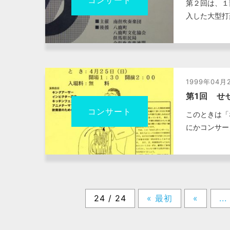
第２回は、１
入した大型打
1999年04月
第1回 せ
コンサート
このときは「
にかコンサー
24 / 24
« 最初
«
...