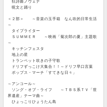
狂詩曲ノヴェナ
呪文と踊り
＜２部＞ ～音楽の玉手箱 なん吹的日常生活
～
タイプライター
ＳＵＭＭＥＲ ～映画「菊次郎の夏」主題歌
～
キッチンフェスタ
地上の星
トランペット吹きの子守歌
ドリフずっこけ大集合！！～ドリフ早口言葉
ポップス・マーチ「すてきな日々」
～アンコール～
ソング・オブ・ライフ ～ＴＢＳ系ＴＶ「世
界遺産」テーマ曲～
ひょっこりひょうたん島