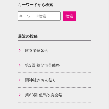
キーワードから検索
最近の投稿
吹奏楽練習会
第3回 養父市芸能祭
関神社ぎおん祭り
第63回 但馬吹奏楽祭