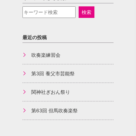
最近の投稿
吹奏楽練習会
第3回 養父市芸能祭
関神社ぎおん祭り
第63回 但馬吹奏楽祭