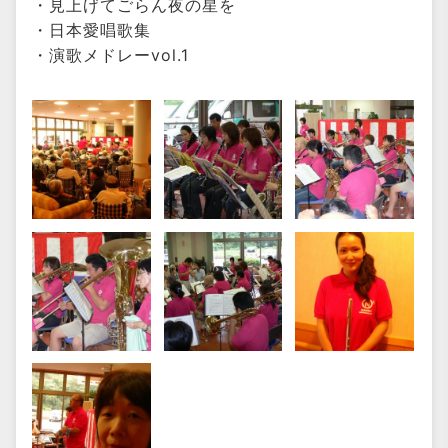
・見上げてごらん夜の星を
・日本愛唱歌集
・演歌メドレーvol.1