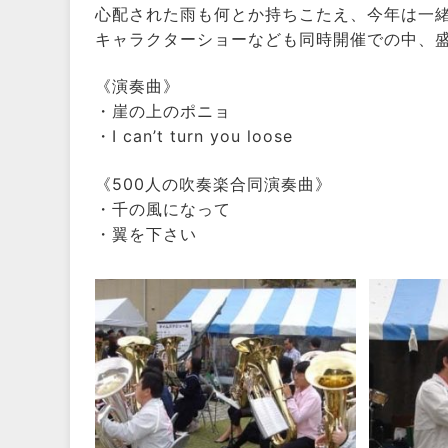
心配された雨も何とか持ちこたえ、今年は一
キャラクターショーなども同時開催での中、
《演奏曲》
・崖の上のポニョ
・I can’t turn you loose
《500人の吹奏楽合同演奏曲》
・千の風になって
・翼を下さい