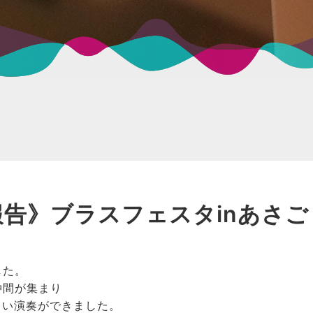
）《報告》ブラスフェスタinあさご
した。
仲間が集まり
しい演奏ができました。