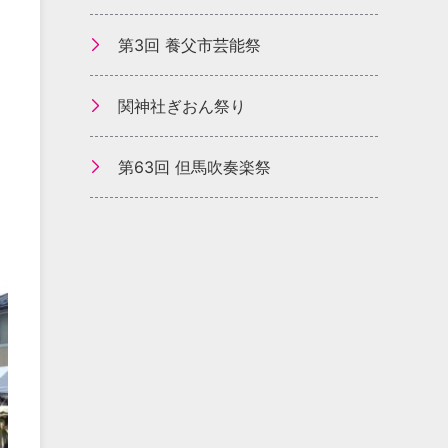
第3回 養父市芸能祭
関神社ぎおん祭り
第63回 但馬吹奏楽祭