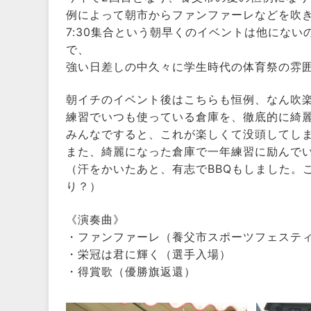
例によって朝市からファンファーレなどを吹
7:30集合という朝早くのイベントは他にな
で、
強い日差しの中久々に学生時代の体育祭の雰
朝イチのイベント後はこちらも恒例、なん吹
練習でいつも使っている倉庫を、徹底的に綺
みんなですると、これが楽しくて没頭してし
また、綺麗になった倉庫で一年練習に励んで
（汗をかいたあと、有志でBBQもしました。
り？）
《演奏曲》
・ファンファーレ（養父市スポーツフェステ
・栄冠は君に輝く（選手入場）
・得賞歌（優勝旗返還）