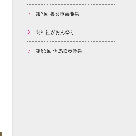
第3回 養父市芸能祭
関神社ぎおん祭り
第63回 但馬吹奏楽祭